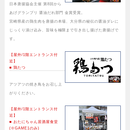
日本唐揚協会主催 第8回から
あげグランプリ 醤油だれ部門 金賞受賞。
宮崎県産の鶏生肉を唐揚の本場、大分県の秘伝の醤油ダレに
じっくり漬け込み、旨味を極限まで引き出し揚げた唐揚げで
す。
【屋外/1階エントランス付
近】
■ 鶏たつ
アツアツの焼き鳥をお召し上
がりください。
【屋外/1階エントランス付
近】
■ おたにちゃん居酒屋食堂
(※GAME1のみ)