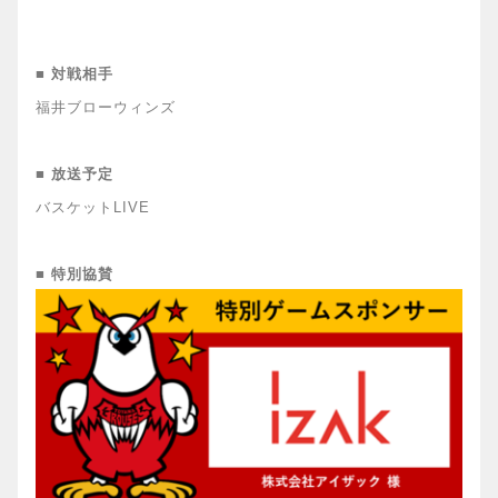
■ 対戦相手
福井ブローウィンズ
■ 放送予定
バスケットLIVE
■ 特別協賛