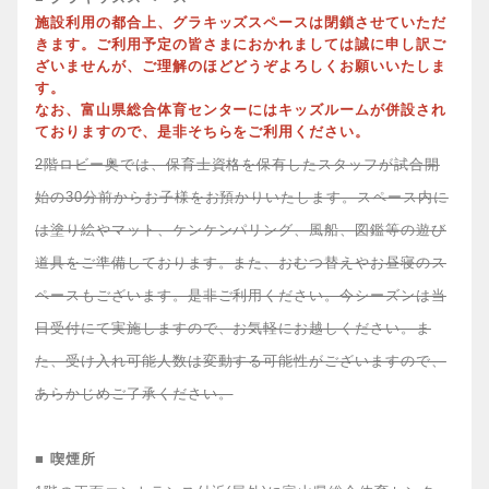
施設利用の都合上、グラキッズスペースは閉鎖させていただ
きます。ご利用予定の皆さまにおかれましては誠に申し訳ご
ざいませんが、ご理解のほどどうぞよろしくお願いいたしま
す。
なお、富山県総合体育センターにはキッズルームが併設され
ておりますので、是非そちらをご利用ください。
2階ロビー奥では、保育士資格を保有したスタッフが試合開
始の30分前からお子様をお預かりいたします。スペース内に
は塗り絵やマット、ケンケンパリング、風船、図鑑等の遊び
道具をご準備しております。また、おむつ替えやお昼寝のス
ペースもございます。是非ご利用ください。今シーズンは当
日受付にて実施しますので、お気軽にお越しください。ま
た、受け入れ可能人数は変動する可能性がございますので、
あらかじめご了承ください。
■ 喫煙所