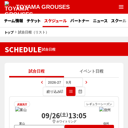
TOYAMA GROUSES
チーム情報
チケット
スケジュール
パートナー
ニュース
スクール
試合日程（リスト）
トップ
keyboard_arrow_right
SCHEDULE
試合日程
試合日程
イベント日程
keyboard_arrow_left
keyboard_arrow_right
絞り込み
tune
format_list_bulleted
calendar_month
AWAY
レギュラーシーズン
09/26
13:05
(土)
location_on
ホワイトリング
富山
信州