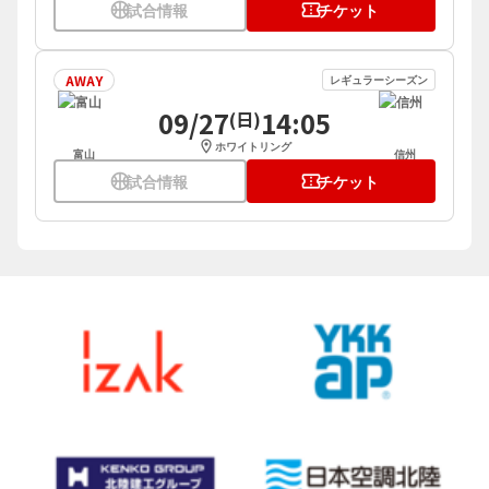
sports_basketball
試合情報
confirmation_number
チケット
AWAY
レギュラーシーズン
09/27
14:05
(日)
location_on
ホワイトリング
富山
信州
sports_basketball
試合情報
confirmation_number
チケット